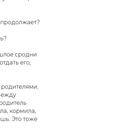
 продолжает?
сь?
ошлое сродни
тдать его,
 родителями.
между
 родитель
ла, кормила,
ешь. Это тоже