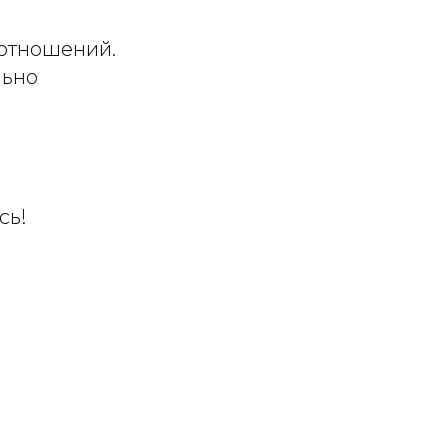
 отношений.
льно
сь!