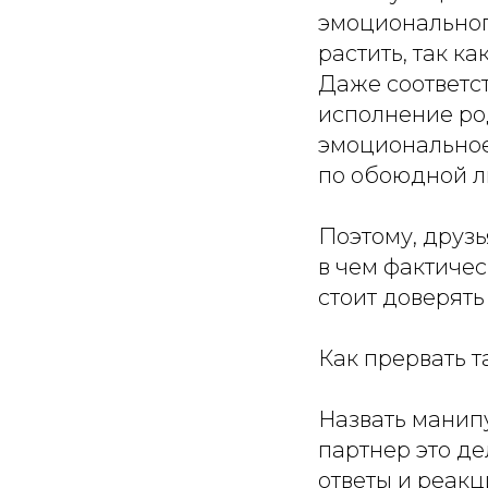
эмоционального
растить, так к
Даже соответс
исполнение род
эмоциональное 
по обоюдной л
Поэтому, друзь
в чем фактичес
стоит доверять
Как прервать 
Назвать манип
партнер это д
ответы и реакц