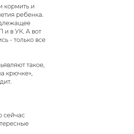
и кормить и
летия ребенка.
адлежащее
и в УК. А вот
ь - только все
дьявляют такое,
на крючке»,
дит.
о сейчас
нтересные