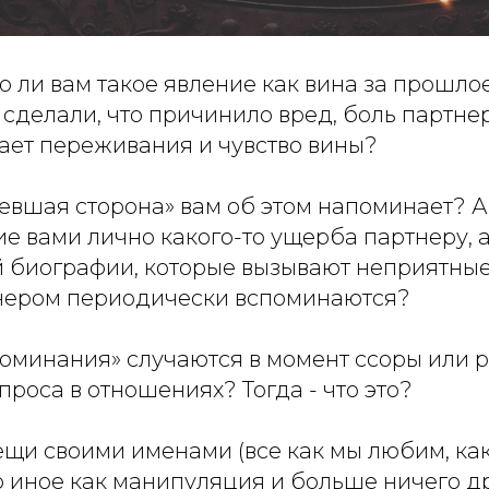
о ли вам такое явление как вина за прошлое
 сделали, что причинило вред, боль партнер
вает переживания и чувство вины?
евшая сторона» вам об этом напоминает? А
е вами лично какого-то ущерба партнеру, а
 биографии, которые вызывают неприятные 
тнером периодически вспоминаются?
споминания» случаются в момент ссоры или
проса в отношениях? Тогда - что это?
ещи своими именами (все как мы любим, как 
то иное как манипуляция и больше ничего др