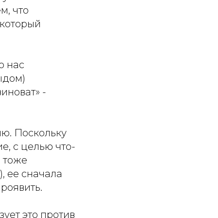
м, что
 который
о нас
ыдом)
виноват» -
ию. Поскольку
е, с целью что-
- тоже
), ее сначала
проявить.
ует это против