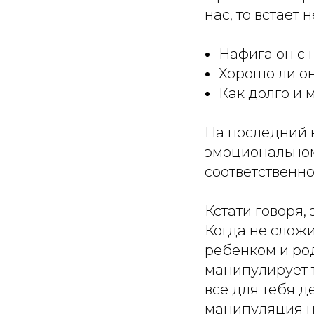
нас, то встает 
Нафига он с
Хорошо ли он
Как долго и 
На последний в
эмоциональному
соответственно
Кстати говоря
Когда не слож
ребенком и род
манипулирует т
все для тебя д
манипуляция на