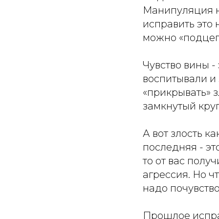
Манипуляция на
исправить это 
можно «подцепи
Чувство вины -
воспитывали и 
«прикрывать» зл
замкнутый круг
А вот злость к
последняя - эт
то от вас полу
агрессия. Но ч
надо почувство
Прошлое испра