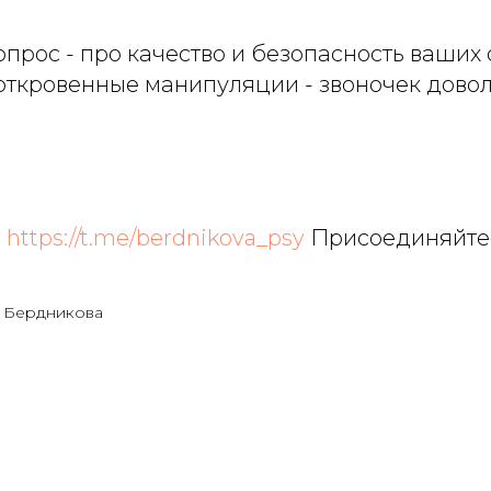
опрос - про качество и безопасность ваших
откровенные манипуляции - звоночек дово
:
https://t.me/berdnikova_psy
Присоединяйте
а Бердникова