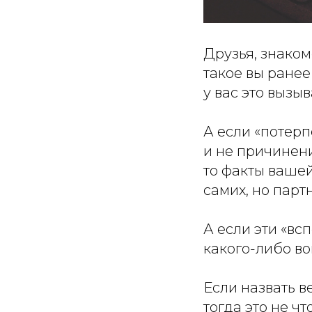
Друзья, знаком
такое вы ранее
у вас это вызы
А если «потерп
и не причинени
то факты вашей
самих, но пар
А если эти «в
какого-либо во
Если назвать в
тогда это не ч