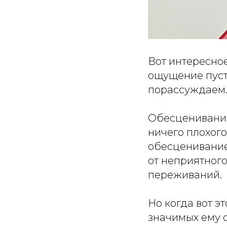
Вот интересное
ощущение пуст
порассуждаем
Обесценивание 
ничего плохого
обесценивание
от неприятного
переживаний.
Но когда вот э
значимых ему 