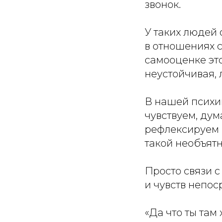
звонок.
У таких людей 
в отношениях 
самооценке это
неустойчивая, 
В нашей психик
чувствуем, дум
рефлексируем в
такой необъятн
Просто связи 
и чувств непос
«Да что ты там