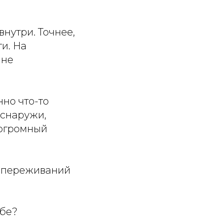
внутри. Точнее,
и. На
йне
нно что-то
 снаружи,
- огромный
х переживаний
ебе?