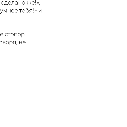
 сделано же!»,
умнее тебя!» и
е стопор.
оворя, не