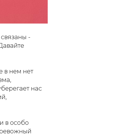
 связаны -
 Давайте
 в нем нет
зма,
уберегает нас
ий,
и в особо
 тревожный