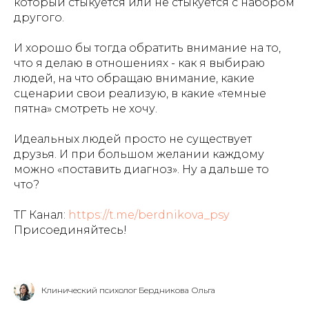
который стыкуется или не стыкуется с набором
другого.
И хорошо бы тогда обратить внимание на то,
что я делаю в отношениях - как я выбираю
людей, на что обращаю внимание, какие
сценарии свои реализую, в какие «темные
пятна» смотреть не хочу.
Идеальных людей просто не существует
друзья. И при большом желании каждому
можно «поставить диагноз». Ну а дальше то
что?
ТГ Канал:
https://t.me/berdnikova_psy
Присоединяйтесь!
Клинический психолог Бердникова Ольга