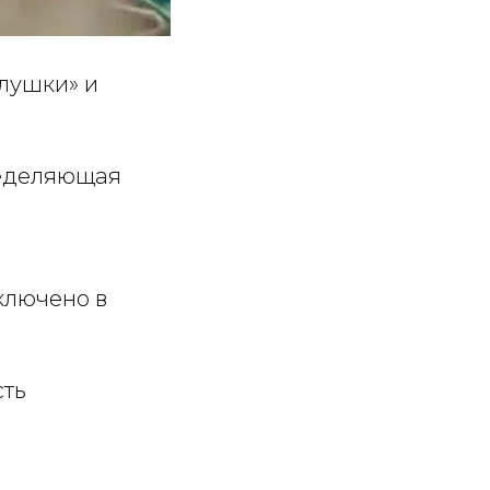
олушки» и
ределяющая
включено в
сть