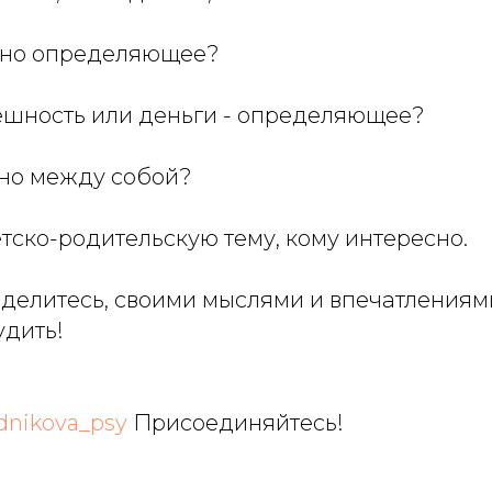
оно определяющее?
нешность или деньги - определяющее?
ано между собой?
тско-родительскую тему, кому интересно.
оделитесь, своими мыслями и впечатлениям
удить!
rdnikova_psy
Присоединяйтесь!