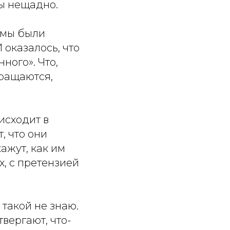
мы нещадно.
темы были
 оказалось, что
ного». Что,
бращаются,
исходит в
, что они
ажут, как им
х, с претензией
 такой не знаю.
твергают, что-