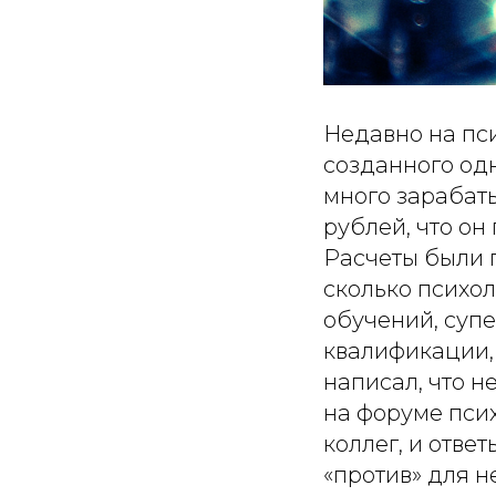
Недавно на пс
созданного одн
много зарабаты
рублей, что он
Расчеты были 
сколько психол
обучений, суп
квалификации, 
написал, что н
на форуме псих
коллег, и отве
«против» для н