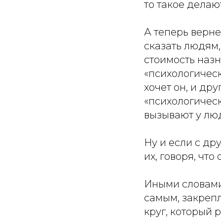
то такое делают
А теперь верне
сказать людям,
стоимость назн
«психологическ
хочет он, и др
«психологическ
вызывают у люд
Ну и если с др
их, говоря, что
Иными словами,
самым, закрепл
круг, который 