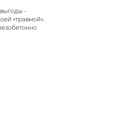
 выгоды -
оей «травмой».
елезобетонно