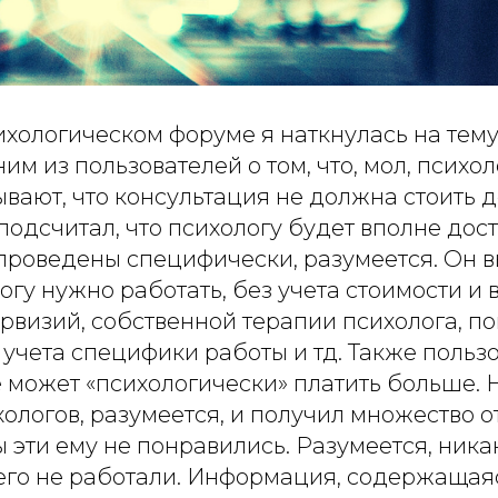
ихологическом форуме я наткнулась на тем
им из пользователей о том, что, мол, псих
вают, что консультация не должна стоить д
 подсчитал, что психологу будет вполне дост
проведены специфически, разумеется. Он в
огу нужно работать, без учета стоимости и
ервизий, собственной терапии психолога, 
учета специфики работы и тд. Также польз
е может «психологически» платить больше. 
ологов, разумеется, и получил множество о
ты эти ему не понравились. Разумеется, ник
его не работали. Информация, содержащаяс