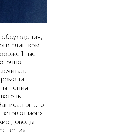
у обсуждения,
ологи слишком
ороже 1 тыс
аточно.
ысчитал,
 времени
повышения
ователь
Написал он это
тветов от моих
акие доводы
я в этих