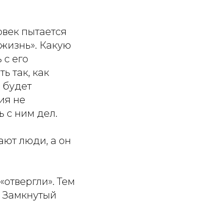
овек пытается
 жизнь». Какую
 с его
ь так, как
у будет
ия не
 с ним дел.
ают люди, а он
«отвергли». Тем
к. Замкнутый