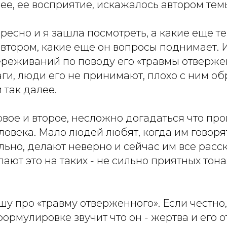
нее, ее восприятие, искажалось автором те
ресно и я зашла посмотреть, а какие еще 
втором, какие еще он вопросы поднимает. И
ереживаний по поводу его «травмы отвержен
аги, люди его не принимают, плохо с ним о
 так далее.
вое и второе, несложно догадаться что про
ловека. Мало людей любят, когда им говорят
ьно, делают неверно и сейчас им все расск
лают это на таких - не сильно приятных тона
у про «травму отверженного». Если честно,
ормулировке звучит что он - жертва и его о