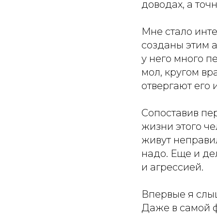
доводах, а точ
Мне стало инте
созданы этим а
у него много п
мол, кругом вр
отвергают его и
Сопоставив пер
жизни этого че
живут неправил
надо. Еще и де
и агрессией.
Впервые я слыш
Даже в самой ф