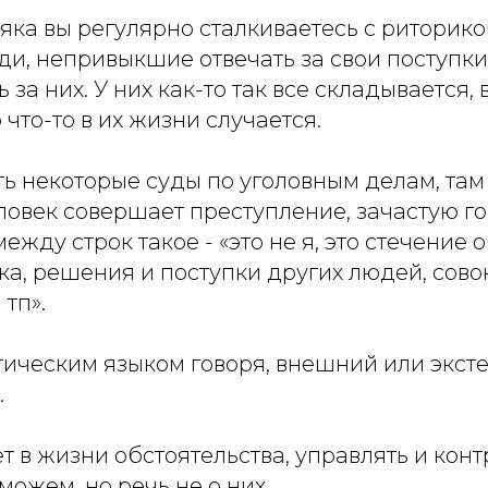
яка вы регулярно сталкиваетесь с риторико
и, непривыкшие отвечать за свои поступки 
 за них. У них как-то так все складывается, 
 что-то в их жизни случается.
ь некоторые суды по уголовным делам, там
овек совершает преступление, зачастую г
ежду строк такое - «это не я, это стечение 
а, решения и поступки других людей, сово
 тп».
огическим языком говоря, внешний или экс
.
т в жизни обстоятельства, управлять и кон
можем, но речь не о них.