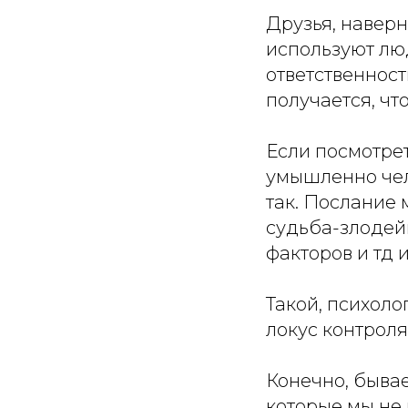
Друзья, наверн
используют люд
ответственность
получается, что
Если посмотрет
умышленно чел
так. Послание м
судьба-злодейк
факторов и тд и
Такой, психол
локус контроля
Конечно, бывае
которые мы не 