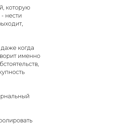
й, которую
- нести
выходит,
 даже когда
оворит именно
обстоятельств,
купность
тернальный
тролировать