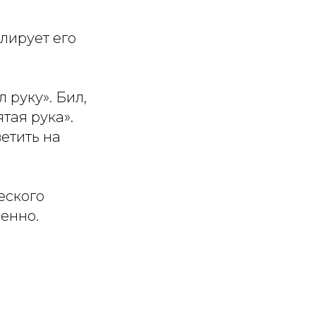
лирует его
 руку». Бил,
тая рука».
етить на
еского
бенно.