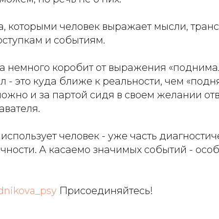
а, которыми человек выражает мысли, транс
оступкам и событиям.
да немного коробит от выражения «поднимал
л - это куда ближе к реальности, чем «подня
ожно и за партой сидя в своем желании отв
авателя.
 использует человек - уже часть диагностич
чности. А касаемо значимых событий - осо
rdnikova_psy
Присоединяйтесь!