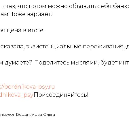
 так, что потом можно объявить себя банк
там. Тоже вариант.
оя цена в итоге.
ы сказала, экзистенциальные переживания, д
ом думаете? Поделитесь мыслями, будет ин
://berdnikova-psy.ru
rdnikova_psy
Присоединяйтесь!
сихолог Бердникова Ольга