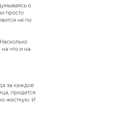
думываясь о
ли просто
овится не по
 Насколько
на что и на
гда за каждое
ица, придется
но жесткую. И