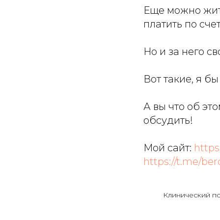
Еще можно жить
платить по сче
Но и за него св
Вот такие, я б
А вы что об эт
обсудить!
Мой сайт:
https
https://t.me/be
Клинический п