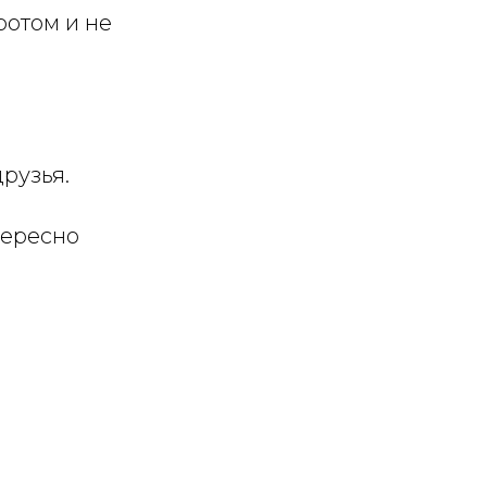
ротом и не
рузья.
тересно