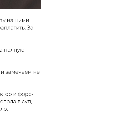
жду нашими
аплатить. За
да полную
Или замечаем не
ктор и форс-
опала в суп,
ло.