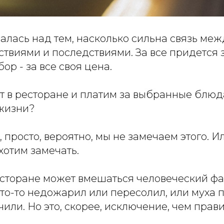
алась над тем, насколько сильна связь ме
твиями и последствиями. За все придется з
ор - за все своя цена.
т в ресторане и платим за выбранные блю
 жизни?
, просто, вероятно, мы не замечаем этого. 
 хотим замечать.
есторане может вмешаться человеческий фа
то-то недожарил или пересолил, или муха п
чили. Но это, скорее, исключение, чем прави